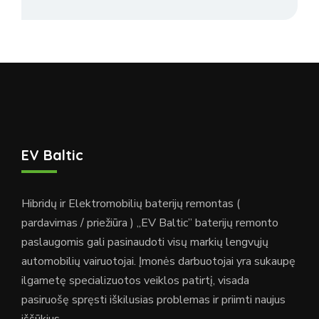
EV Baltic
Hibridų ir Elektromobilių baterijų remontas (
pardavimas / priežiūra ) „EV Baltic” baterijų remonto
paslaugomis gali pasinaudoti visų markių lengvųjų
automobilių vairuotojai. Įmonės darbuotojai yra sukaupę
ilgametę specializuotos veiklos patirtį, visada
pasiruošę spręsti iškilusias problemas ir priimti naujus