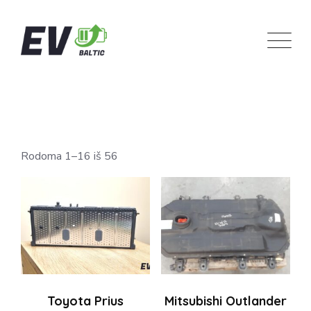
Skip
to
content
Rūšiuojama
Rodoma 1–16 iš 56
pagal
populiarumą
Toyota Prius
Mitsubishi Outlander