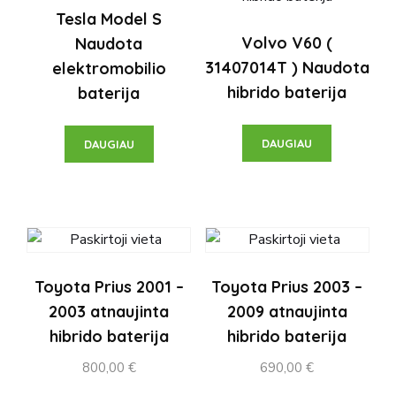
Tesla Model S
Volvo V60 (
Naudota
31407014T ) Naudota
elektromobilio
hibrido baterija
baterija
DAUGIAU
DAUGIAU
Toyota Prius 2001 –
Toyota Prius 2003 –
2003 atnaujinta
2009 atnaujinta
hibrido baterija
hibrido baterija
800,00
€
690,00
€