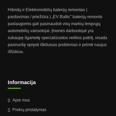
Hibridų ir Elektromobilių baterijų remontas (
pardavimas / priežiūra ) „EV Baltic” baterijų remonto
paslaugomis gali pasinaudoti visų markių lengvųjų
automobilių vairuotojai. Įmonės darbuotojai yra
sukaupę ilgametę specializuotos veiklos patirtį, visada
pasiruošę spręsti iškilusias problemas ir priimti naujus
iššūkius.
Informacija
Apie mus
Prekių pristatymas