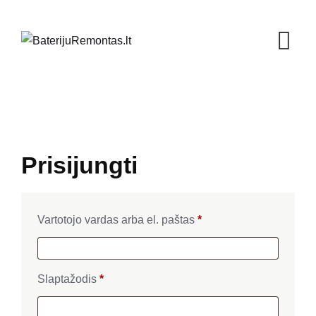
Skip
to
content
Prisijungti
Privalomas
Vartotojo vardas arba el. paštas
*
Privalomas
Slaptažodis
*