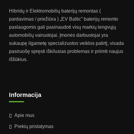
Hibridų ir Elektromobilių baterijų remontas (
pardavimas / priežiūra ) „EV Baltic” baterijų remonto
paslaugomis gali pasinaudoti visų markių lengvųjų
automobilių vairuotojai. Įmonės darbuotojai yra
sukaupę ilgametę specializuotos veiklos patirtį, visada
pasiruošę spręsti iškilusias problemas ir priimti naujus
iššūkius.
Informacija
Apie mus
Prekių pristatymas