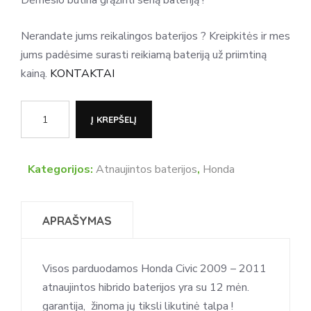
Dėmesio būtina grąžinti seną bateriją !
Nerandate jums reikalingos baterijos ? Kreipkitės ir mes
jums padėsime surasti reikiamą bateriją už priimtiną
kainą.
KONTAKTAI
produkto
Į KREPŠELĮ
kiekis:
Honda
Civic
Kategorijos:
Atnaujintos baterijos
,
Honda
2009
-
APRAŠYMAS
2011
atnaujinta
hibrido
Visos parduodamos Honda Civic 2009 – 2011
baterija
atnaujintos hibrido baterijos yra su 12 mėn.
garantija, žinoma jų tiksli likutinė talpa !