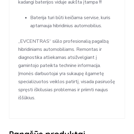
kadangi baterijos viduje aukšta įtampa !!!
Baterija turi būti keičiama servise, kuris
aptarnauja hibridinius automobilius.
„EVCENTRAS“ siūlo profesionalią pagalbą
hibridiniams automobiliams. Remontas ir
diagnostika atliekamas atsižvelgiant į
gamintojo pateikta technine informacija.
Įmonės darbuotojai yra sukaupę ilgametę
specializuotos veiklos patirtį, visada pasiruošę
spręsti iškilusias problemas ir priimti naujus
iššūkius.
Panašūs produktai