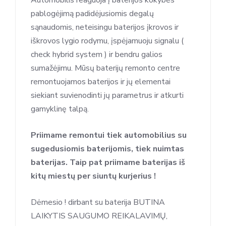
Automobilis reaguoja į baterijos kokybės
pablogėjimą padidėjusiomis degalų
sąnaudomis, neteisingu baterijos įkrovos ir
iškrovos lygio rodymu, įspėjamuoju signalu (
check hybrid system ) ir bendru galios
sumažėjimu. Mūsų baterijų remonto centre
remontuojamos baterijos ir jų elementai
siekiant suvienodinti jų parametrus ir atkurti
gamyklinę talpą.
Priimame remontui tiek automobilius su
sugedusiomis baterijomis, tiek nuimtas
baterijas. Taip pat priimame baterijas iš
kitų miestų per siuntų kurjerius !
Dėmesio ! dirbant su baterija BUTINA
LAIKYTIS SAUGUMO REIKALAVIMŲ,