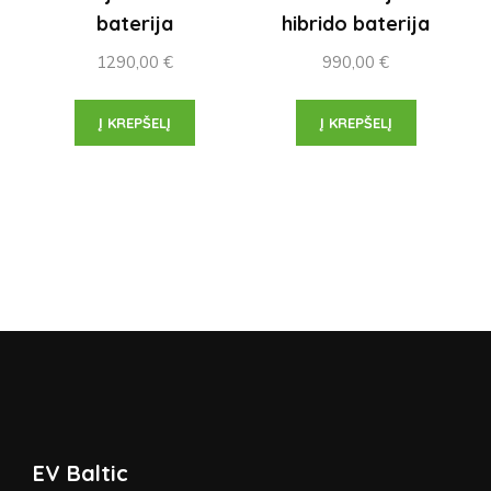
baterija
hibrido baterija
1290,00
€
990,00
€
Į KREPŠELĮ
Į KREPŠELĮ
EV Baltic