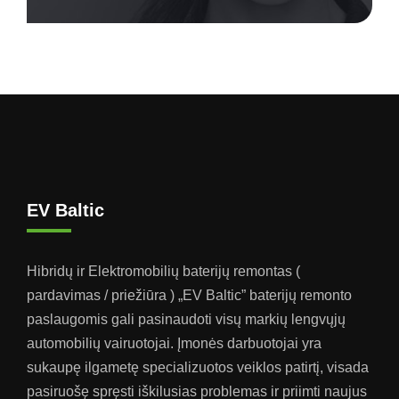
EV Baltic
Hibridų ir Elektromobilių baterijų remontas (
pardavimas / priežiūra ) „EV Baltic” baterijų remonto
paslaugomis gali pasinaudoti visų markių lengvųjų
automobilių vairuotojai. Įmonės darbuotojai yra
sukaupę ilgametę specializuotos veiklos patirtį, visada
pasiruošę spręsti iškilusias problemas ir priimti naujus