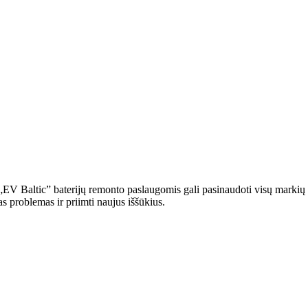
) „EV Baltic” baterijų remonto paslaugomis gali pasinaudoti visų marki
ias problemas ir priimti naujus iššūkius.