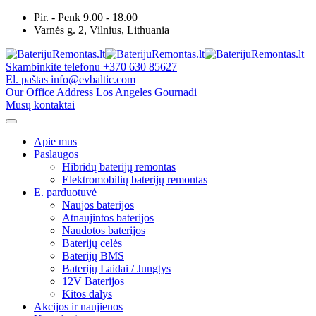
Skip
Pir. - Penk 9.00 - 18.00
to
Varnės g. 2, Vilnius, Lithuania
content
Skambinkite telefonu
+370 630 85627
El. paštas
info@evbaltic.com
Our Office Address
Los Angeles Gournadi
Mūsų kontaktai
Apie mus
Paslaugos
Hibridų baterijų remontas
Elektromobilių baterijų remontas
E. parduotuvė
Naujos baterijos
Atnaujintos baterijos
Naudotos baterijos
Baterijų celės
Baterijų BMS
Baterijų Laidai / Jungtys
12V Baterijos
Kitos dalys
Akcijos ir naujienos