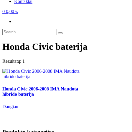
Kontaktai
0
0,00
€
Search
Search
for:
Honda Civic baterija
Rezultatų: 1
Honda Civic 2006-2008 IMA Naudota
hibrido baterija
Daugiau
Produkto kategorijos