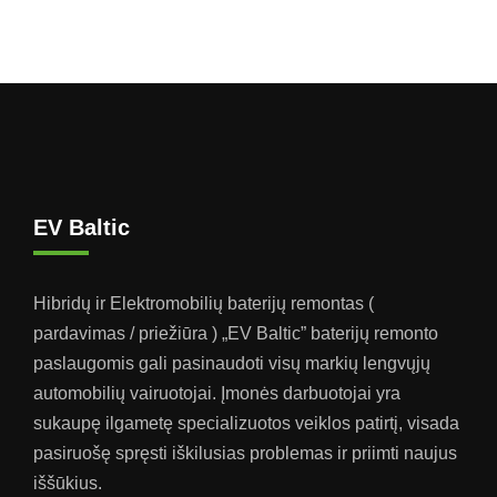
EV Baltic
Hibridų ir Elektromobilių baterijų remontas (
pardavimas / priežiūra ) „EV Baltic” baterijų remonto
paslaugomis gali pasinaudoti visų markių lengvųjų
automobilių vairuotojai. Įmonės darbuotojai yra
sukaupę ilgametę specializuotos veiklos patirtį, visada
pasiruošę spręsti iškilusias problemas ir priimti naujus
iššūkius.