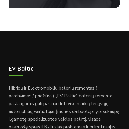
EV Baltic
Hibridų ir Elektromobilių baterijų remontas (
pardavimas / priežiūra ) „EV Baltic” baterijų remonto
paslaugomis gali pasinaudoti visų markių lengvųjų
automobilių vairuotojai. Įmonės darbuotojai yra sukaupę
ilgametę specializuotos veiklos patirtį, visada
pasiruošę spręsti iškilusias problemas ir priimti naujus