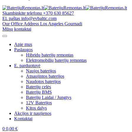
Skambinkite telefonu
+370 630 85627
El. paštas
info@evbaltic.com
Our Office Address
Los Angeles Gournadi
Mūsų kontaktai
Apie mus
Paslaugos
Hibridų baterijų remontas
Elektromobilių baterijų remontas
E. parduotuvė
Naujos baterijos
Atnaujintos baterijos
Naudotos baterijos
Baterijų celės
Baterijų BMS
Baterijų Laidai / Jungtys
12V Baterijos
Kitos dalys
Akcijos ir naujienos
Kontaktai
0
0,00
€