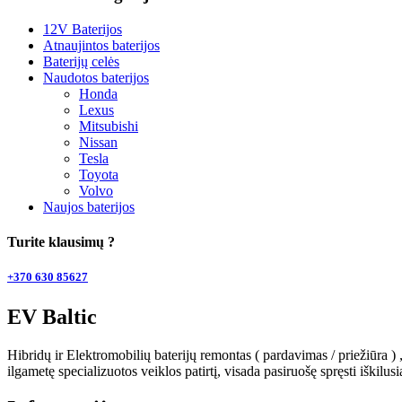
12V Baterijos
Atnaujintos baterijos
Baterijų celės
Naudotos baterijos
Honda
Lexus
Mitsubishi
Nissan
Tesla
Toyota
Volvo
Naujos baterijos
Turite klausimų ?
+370 630 85627
EV Baltic
Hibridų ir Elektromobilių baterijų remontas ( pardavimas / priežiūra 
ilgametę specializuotos veiklos patirtį, visada pasiruošę spręsti iškilus