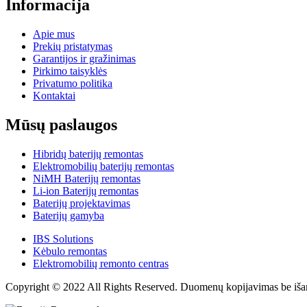
Informacija
Apie mus
Prekių pristatymas
Garantijos ir gražinimas
Pirkimo taisyklės
Privatumo politika
Kontaktai
Mūsų paslaugos
Hibridų baterijų remontas
Elektromobilių baterijų remontas
NiMH Baterijų remontas
Li-ion Baterijų remontas
Baterijų projektavimas
Baterijų gamyba
IBS Solutions
Kėbulo remontas
Elektromobilių remonto centras
Copyright © 2022 All Rights Reserved. Duomenų kopijavimas be išan