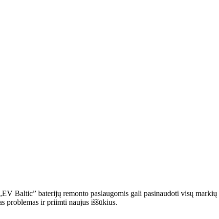
) „EV Baltic” baterijų remonto paslaugomis gali pasinaudoti visų marki
ias problemas ir priimti naujus iššūkius.