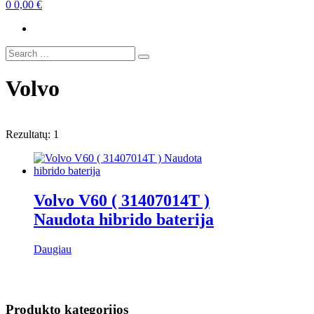
0
0,00
€
Search
Search
for:
Volvo
Rezultatų: 1
Volvo V60 ( 31407014T )
Naudota hibrido baterija
Daugiau
Produkto kategorijos