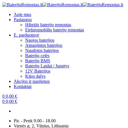
Skip
to
Apie mus
content
Paslaugos
Hibridų baterijų remontas
Elektromobilių baterijų remontas
E. parduotuvė
Naujos baterijos
Atnaujintos baterijos
Naudotos baterijos
Baterijų celės
Baterijų BMS
Baterijų Laidai / Jungtys
12V Baterijos
Kitos dalys
Akcijos ir naujienos
Kontaktai
0
0,00
€
0
0,00
€
Pir. - Penk 9.00 - 18.00
Varnės g. 2, Vilnius, Lithuania