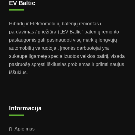
EV Baltic
Hibridų ir Elektromobilių baterijų remontas (
pardavimas / priežiūra ) „EV Baltic” baterijų remonto
paslaugomis gali pasinaudoti visų markių lengvųjų
automobilių vairuotojai. Įmonės darbuotojai yra
sukaupę ilgametę specializuotos veiklos patirtį, visada
pasiruošę spręsti iškilusias problemas ir priimti naujus
iššūkius.
Informacija
Apie mus