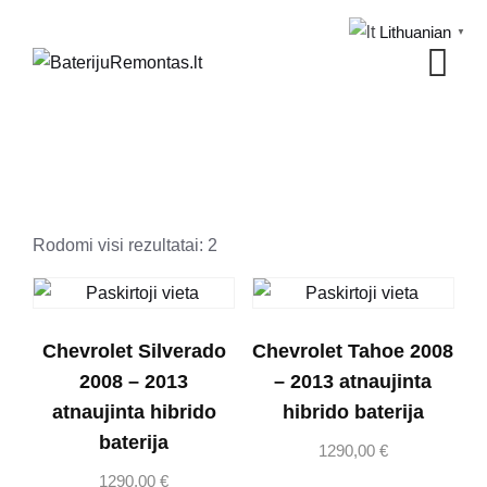
Skip
Lithuanian
▼
to
content
Rūšiuojama
Rodomi visi rezultatai: 2
pagal
populiarumą
Chevrolet Silverado
Chevrolet Tahoe 2008
2008 – 2013
– 2013 atnaujinta
atnaujinta hibrido
hibrido baterija
baterija
1290,00
€
1290,00
€