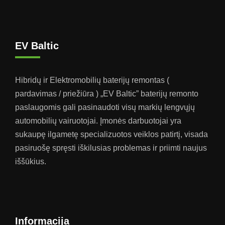
EV Baltic
Hibridų ir Elektromobilių baterijų remontas (
pardavimas / priežiūra ) „EV Baltic” baterijų remonto
paslaugomis gali pasinaudoti visų markių lengvųjų
automobilių vairuotojai. Įmonės darbuotojai yra
sukaupę ilgametę specializuotos veiklos patirtį, visada
pasiruošę spręsti iškilusias problemas ir priimti naujus
iššūkius.
Informacija