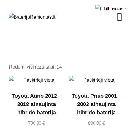
Skip
Lithuanian
▼
to
content
Rūšiuojama
Rodomi visi rezultatai: 14
pagal
populiarumą
Toyota Auris 2012 –
Toyota Prius 2001 –
2018 atnaujinta
2003 atnaujinta
hibrido baterija
hibrido baterija
790,00
€
800,00
€